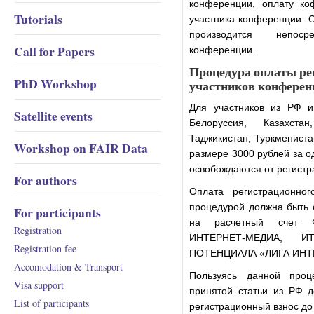
конференции, оплату ко
Tutorials
участника конференции. 
производится непоср
Call for Papers
конференции.
Процедура оплаты ре
PhD Workshop
участников конферен
Для участников из РФ и
Satellite events
Белоруссия, Казахста
Таджикистан, Туркменистан
Workshop on FAIR Data
размере 3000 рублей за о
освобождаются от регистр
For authors
Оплата регистрационно
процедурой должна быть 
For participants
на расчетный счет
Registration
ИНТЕРНЕТ-МЕДИА, ИТ
Registration fee
ПОТЕНЦИАЛА «ЛИГА ИНТ
Accomodation & Transport
Пользуясь данной проц
Visa support
принятой статьи из РФ д
List of participants
регистрационный взнос д